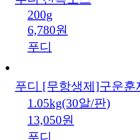
200g
6,780원
푸디
푸디 [무항생제]구운훈
1.05kg(30알/판)
13,050원
푸디