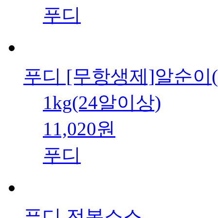
푸디
푸디 [무항생제]알순이
1kg(24알이상)
11,020원
푸디
푸디 전복소스