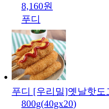
8,160원
푸디
푸디 [우리밀]옛날핫도
800g(40gx20)