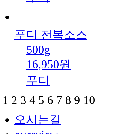
푸디 전복소스
500g
16,950원
푸디
1
2
3
4
5
6
7
8
9
10
오시는길