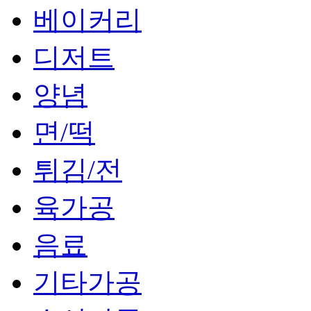
베이커리
디저트
양념
면/떡
튀김/전
육가공
음료
기타가공