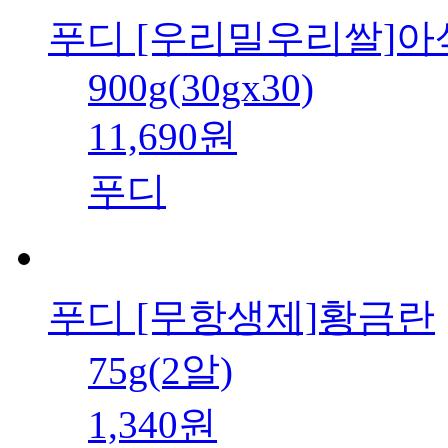
푸디 [우리밀우리쌀]아
900g(30gx30)
11,690원
푸디
푸디 [무항생제]황금란
75g(2알)
1,340원