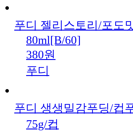
푸디 젤리스토리/포도
80ml[B/60]
380원
푸디
푸디 생생밀감푸딩/컵
75g/컵