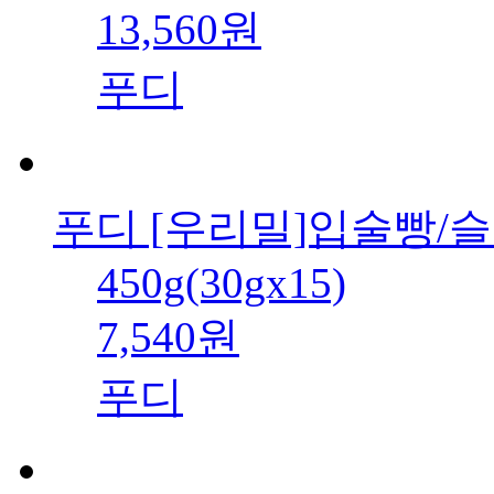
13,560원
푸디
푸디 [우리밀]입술빵/
450g(30gx15)
7,540원
푸디