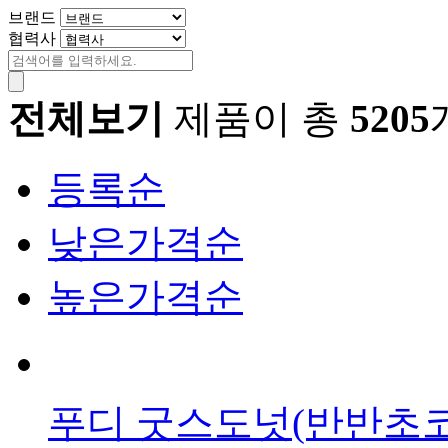
브랜드
협력사
전체보기
제품이 총
5205
등록순
낮은가격순
높은가격순
푸디 굿스도넛(반반초