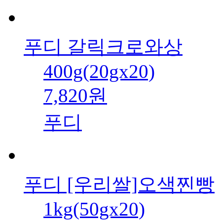
푸디 갈릭크로와상
400g(20gx20)
7,820원
푸디
푸디 [우리쌀]오색찐빵
1kg(50gx20)