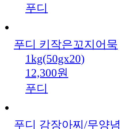
푸디
푸디 키작은꼬지어묵
1kg(50gx20)
12,300원
푸디
푸디 감장아찌/무양념